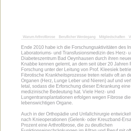
Warum Arthrofibrose
Beruflicher Werdegang
Mitgliedschaften
V
Ende 2010 habe ich die Forschungsaktivitäten des Ins
Laboratoriums- und Transfusionsmedizin des Herz- 
Diabeteszentrum Bad Oeynhausen durch ihren neuen 
Knabbe kennen gelernt, an dem seit über 20 Jahren 
Forschung unter der Leitung von Prof. Kleesiek betri
Fibrotische Krankheitsprozesse treten relativ oft an 
Organen (Herz, Lunge Leber und Nieren) auf und ver
letal, sodass die Erforschung dieser Erkrankung ein
medizinische Bedeutung hat. Viele Herz- und
Lungentransplantationen erfolgen wegen Fibrose die
lebenswichtigen Organe.
Auch in der Orthopädie und Unfallchirurgie entwickel
nach Knieoperationen (Gelenk- oder Kreuzband-Ersat
Prozent eine Arthrofibrose, die zu deutlichen
Funktionseinschränkungen im Alltag und Beruf mit of