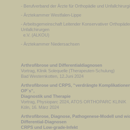
Genesungsprozesse weniger effizient ablaufen.
- Berufverband der Ärzte für Orthopädie und Unfallchirur
Dieses Gespräch mit den Patienten erfordert allerdin
- Ärztekammer Westfalen-Lippe
Zeitrahmen, der heute meist weder in der Klinik noch 
geboten werden kann.
-
Arbeitsgemeinschaft Leitender Konservativer Orthopäde
Unfallchirurgen
Aus diesem Grunde habe ich mich in meiner neuen Pr
e.V.
(ALKOU)
Beratung
nur
dieser Patienten spezialisiert, um gen
zur Verfügung stellen zu können.
- Ärztekammer Niedersachsen
Arthrofibrose und Differentialdiagnosen
Vortrag, Klinik Solequelle (Therapeuten-Schulung)
Bad Westernkotten, 12.Juni 2024
Arthrofibrose und CRPS, “verdrängte Komplikationen
OP`s“,
Diagnostik und Therapie
Vortrag, Physioparc 2024, ATOS ORTHOPARC KLINIK
Köln, 16. März 2024
Arthrofibrose, Diagnose, Pathogenese-Modell und wi
Differential-Diagnosen
CRPS und Low-grade-Infekt