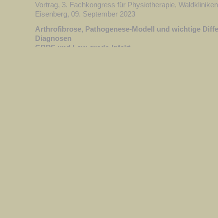
Vortrag, 3. Fachkongress für Physiotherapie, Waldklinike
Eisenberg, 09. September 2023
Arthrofibrose, Pathogenese-Modell und wichtige Diffe
Diagnosen
CRPS und Low-grade-Infekt
Vortrag, Orthopädie und Unfallchirurgie des Marienhospit
Aachen, 14. Juni 2023
Low-grade-Infekt, Arthrofibrose und das Phänomen d
„Wechseljahre“
16. Endoprothetik-Kongress, Charite, Berlin
Berlin, 09. – 11. Februar 2023 (Poster-Präsentation)
Arthrofibrose nach Knie-Operationen
- „Verklebung“ oder „Heilungsstörung“? -
Schulungs-Seminar, Salvea Gesundheitszentrum Krefeld
Krefeld, 05. März 2022, Physio- und Ergotherapeuten
Das neue Krankheitsmodell der Arthrofibrose
- Nicht „Verklebung“, sondern Heilungsstörung! -
15. Endoprothetik-Kongress Berlin (EKB 202), Charite
Berlin, 10.–12. Februar 2022, Vortrag Session Physiother
Plädoyer für mehr Biologie in der Knie-Endoprothetik